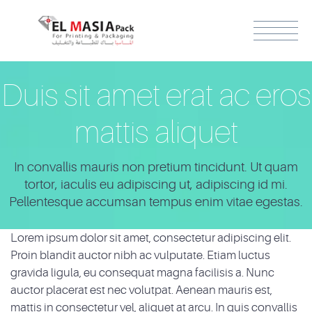
Duis sit amet erat ac eros
mattis aliquet
العربية
In convallis mauris non pretium tincidunt. Ut quam
tortor, iaculis eu adipiscing ut, adipiscing id mi.
Pellentesque accumsan tempus enim vitae egestas.
Lorem ipsum dolor sit amet, consectetur adipiscing elit.
Proin blandit auctor nibh ac vulputate. Etiam luctus
gravida ligula, eu consequat magna facilisis a. Nunc
auctor placerat est nec volutpat. Aenean mauris est,
mattis in consectetur vel, aliquet at arcu. In quis convallis